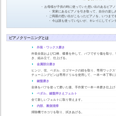
・ お母様が子供の時に使っていた想い出のあるピア
・ 実家にあるピアノを引き取って、自分の楽し
・ ご両親の想い出がこもったピアノを、いつまで
・ 今は誰も使っていないが、キレイにしてイン
ピアノクリーニングとは
外装・ワックス磨き
外装全面および口棒、蝶番を外して、バフですり傷を取り、
き、組み立て、仕上げる。
金属部分磨き
ヒンジ、弦、ペダル、ロゴマークの錆を取り、専用ワックス
チューニングピンは専用ドリルを使用して、一本一本丁寧に
鍵盤磨き
全体をバフを使って磨いた後、手作業で一本一本磨き仕上げ
ペダル、鍵盤押さえフェルト
全て新しいフェルトに取り替えます。
内部、裏側清掃
掃除機でホコリを取り、拭きあげる。