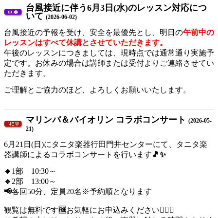
台風接近に伴う6月3日(水)のレッスン対応につ
いて
(2026-06-02)
台風接近の予報を受け、安全を最優先とし、明日の
午前中の
レッスンはすべて休講とさせていただきます。
午後のレッスンにつきましては、現時点では通常通り実施予
定です。お休みの場合は講師または受付よりご連絡させてい
ただきます。
ご理解とご協力のほど、よろしくお願いいたします。
マリンバ＆バイオリン コラボコンサート
(2026-05-
21)
6月21日(日)にタニタ楽器行田門井センターにて、タニタ楽
器講師によるコラボコンサートを行います
🎵✨
🔹
1部 10:30～
🔹
2部 13:00～
📢
各回50分、定員20名※予約順となります
観覧は無料です
🆓
お気軽にお申込みください
🙋🏻‍♀️