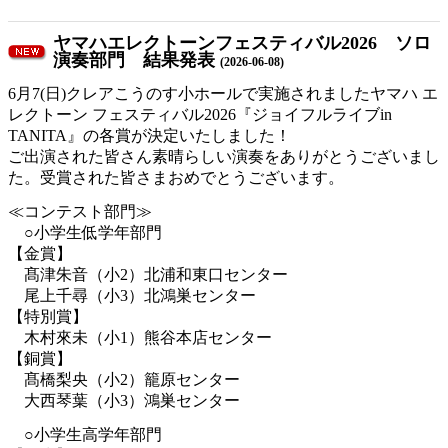
ヤマハエレクトーンフェスティバル2026 ソロ
演奏部門 結果発表
(2026-06-08)
6月7(日)クレアこうのす小ホールで実施されましたヤマハ エ
レクトーン フェスティバル2026『ジョイフルライブin
TANITA』の各賞が決定いたしました！
ご出演された皆さん素晴らしい演奏をありがとうございまし
た。受賞された皆さまおめでとうございます。
≪コンテスト部門≫
○小学生低学年部門
【金賞】
髙津朱音（小2）北浦和東口センター
尾上千尋（小3）北鴻巣センター
【特別賞】
木村來未（小1）熊谷本店センター
【銅賞】
髙橋梨央（小2）籠原センター
大西琴葉（小3）鴻巣センター
○小学生高学年部門