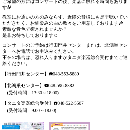
ご希望の方にはコンサートの後、楽器に触れる時間もありま
す
🎻
教室にお通いの方のみならず、近隣の皆様にも是非聴いてい
ただきたく、お馴染みの曲の数々をご用意しております
🎶
素敵な音色で癒されませんか？
是非お待ちしております
☺️
コンサートのご予約は行田門井センターまたは、北鴻巣セン
ターへお電話でお申込みください。
不在の場合は、恐れ入りますがタニタ楽器総合受付までご連
絡ください。
【行田門井センター】
☎️
048-553-5889
【北鴻巣センター】
☎️
048-596-8882
(
受付時間 13:30～18:00
)
【タニタ楽器総合受付】
☎️
048-522-5507
(
受付時間 9:00～18:00
)