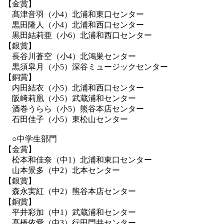
【金賞】
髙津音羽（小4）北浦和東口センター
黒田隆人（小4）北浦和西口センター
黒田結莉亜（小6）北浦和西口センター
【銀賞】
長谷川蒼空（小4）北鴻巣センター
黒須皐月（小5）深谷ミュージックセンター
【銅賞】
内田結衣（小5）北浦和西口センター
阪﨑莉凰（小5）武蔵浦和センター
酒巻うらら（小5）熊谷本店センター
石田佳子（小5）東松山センター
○中学生部門
【金賞】
松本和佳奈（中1）北浦和東口センター
山本景多（中2）北本センター
【銀賞】
森永実紅（中2）熊谷本店センター
【銅賞】
平井彩加（中1）武蔵浦和センター
髙橋依愛（中3）行田門井センター