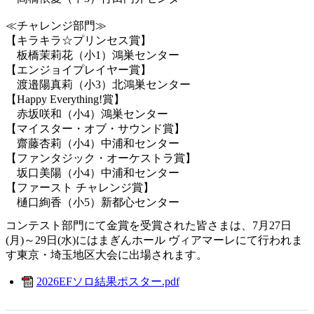
≪チャレンジ部門≫
【キラキラ☆プリンセス賞】
板橋茉莉花（小1）鴻巣センター
【エンジョイプレイヤー賞】
渡邉陽真莉（小3）北鴻巣センター
【Happy Everything!賞】
赤坂咲和（小4）鴻巣センター
【マイスター・オブ・サウンド賞】
齋藤杏莉（小4）中浦和センター
【ファンタジック・オーケストラ賞】
坂口美陽（小4）中浦和センター
【ファースト チャレンジ賞】
樋口絢香（小5）新都心センター
コンテスト部門にて金賞を受賞された皆さまは、7月27日
(月)～29日(水)にはまぎんホール ヴィアマーレにて行われま
す東京・埼玉地区大会に出場されます。
2026EFソロ結果ポスター.pdf