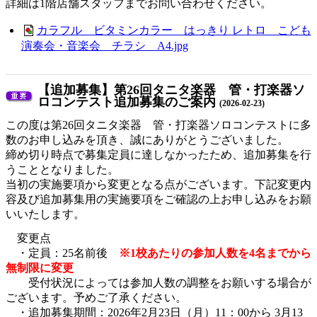
詳細は1階店舗スタッフまでお問い合わせください。
カラフル ビタミンカラー はっきり レトロ こども
演奏会・音楽会 チラシ A4.jpg
【追加募集】第26回タニタ楽器 管・打楽器ソ
ロコンテスト追加募集のご案内
(2026-02-23)
この度は第26回タニタ楽器 管・打楽器ソロコンテストに多
数のお申し込みを頂き、誠にありがとうございました。
締め切り時点で募集定員に達しなかったため、追加募集を行
うこととなりました。
当初の実施要項から変更となる点がございます。下記変更内
容及び追加募集用の実施要項をご確認の上お申し込みをお願
いいたします。
変更点
・定員：25名前後
※1校あたりの参加人数を4名までから
無制限に変更
受付状況によっては参加人数の調整をお願いする場合が
ございます。予めご了承ください。
・追加募集期間：2026年2月23日（月）11：00から 3月13