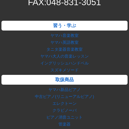
FAX:048-831-3051
習う・学ぶ
ヤマハ音楽教室
ヤマハ英語教室
タニタ楽器音楽教室
ヤマハ大人の音楽レッスン
イングリッシュハンドベル
スズキメソード
取扱商品
ヤマハ新品ピアノ
中古ピアノ(リニューアルピアノ)
エレクトーン
クラビノーバ
ピアノ消音ユニット
管楽器