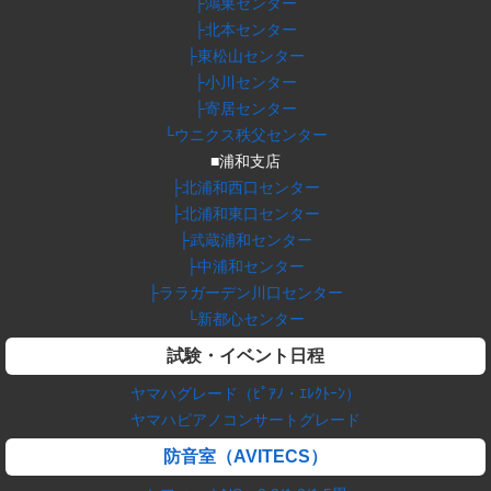
├鴻巣センター
├北本センター
├東松山センター
├小川センター
├寄居センター
└ウニクス秩父センター
■浦和支店
├北浦和西口センター
├北浦和東口センター
├武蔵浦和センター
├中浦和センター
├ララガーデン川口センター
└新都心センター
試験・イベント日程
ヤマハグレード（ﾋﾟｱﾉ・ｴﾚｸﾄｰﾝ）
ヤマハピアノコンサートグレード
防音室（AVITECS）