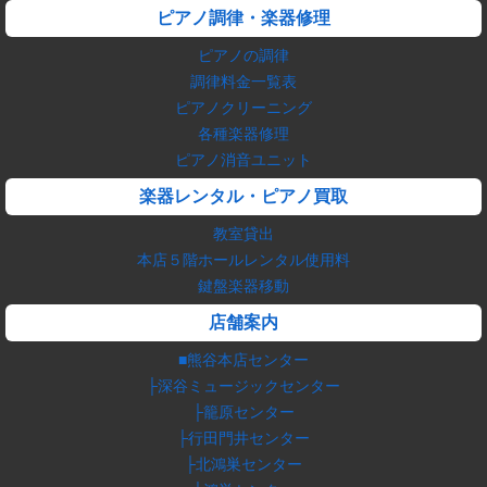
ピアノ調律・楽器修理
ピアノの調律
調律料金一覧表
ピアノクリーニング
各種楽器修理
ピアノ消音ユニット
楽器レンタル・ピアノ買取
教室貸出
本店５階ホールレンタル使用料
鍵盤楽器移動
店舗案内
■熊谷本店センター
├深谷ミュージックセンター
├籠原センター
├行田門井センター
├北鴻巣センター